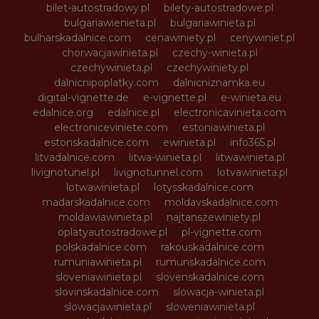
bilet-autostradowy.pl
bilety-autostradowe.pl
bulgariawienieta.pl
bulgariawinieta.pl
bulharskadalnice.com
cenawiniety.pl
cenywiniet.pl
chorwacjawinieta.pl
czechy-winieta.pl
czechywinieta.pl
czechywiniety.pl
dalnicnipoplatky.com
dalnicniznamka.eu
digital-vignette.de
e-vignette.pl
e-winieta.eu
edalnice.org
edalnice.pl
electronicavinieta.com
electroniceviniete.com
estoniawinieta.pl
estonskadalnice.com
ewinieta.pl
info365.pl
litvadalnice.com
litwa-winieta.pl
litwawinieta.pl
livignotunel.pl
livignotunnel.com
lotvawinieta.pl
lotwawinieta.pl
lotysskadalnice.com
madarskadalnice.com
moldavskadalnice.com
moldawiawinieta.pl
najtanszewiniety.pl
oplatyautostradowe.pl
pl-vignette.com
polskadalnice.com
rakouskadalnice.com
rumuniawinieta.pl
rumunskadalnice.com
sloveniawinieta.pl
slovenskadalnice.com
slovinskadalnice.com
slowacja-winieta.pl
slowacjawinieta.pl
sloweniawinieta.pl