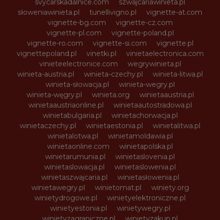
svycarskadalnice.com
szwajcariawinieta.pl
słoweniawinieta.pl
tunellivigno.pl
vignette-at.com
vignette-bg.com
vignette-cz.com
vignette-pl.com
vignette-poland.pl
vignette-ro.com
vignette-si.com
vignette.pl
vignettepoland.pl
vinetki.pl
vinietaelectronica.com
vinieteelectronice.com
wegrywinieta.pl
winieta-austria.pl
winieta-czechy.pl
winieta-litwa.pl
winieta-słowacja.pl
winieta-wegry.pl
winieta-węgry.pl
winieta.org
winietaaustria.pl
winietaaustriaonline.pl
winietaautostradowa.pl
winietabulgaria.pl
winietachorwacja.pl
winietaczechy.pl
winietaestonia.pl
winietalitwa.pl
winietalotwa.pl
winietamoldawia.pl
winietaonline.com
winietapolska.pl
winietarumunia.pl
winietaslovenia.pl
winietaslowacja.pl
winietaslowenia.pl
winietaszwajcaria.pl
winietasłowenia.pl
winietawegry.pl
winietomat.pl
winiety.org
winietydrogowe.pl
winietyelektroniczne.pl
winietyestonia.pl
winietywegry.pl
winietyzagraniczne.pl
winietyzakup.pl