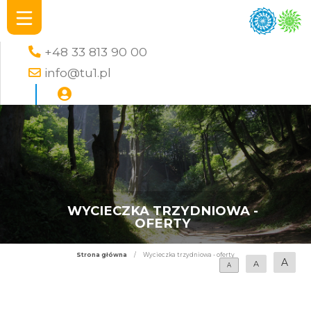
+48 33 813 90 00
info@tu1.pl
WYCIECZKA TRZYDNIOWA -
OFERTY
Strona główna
/
Wycieczka trzydniowa - oferty
A
A
A