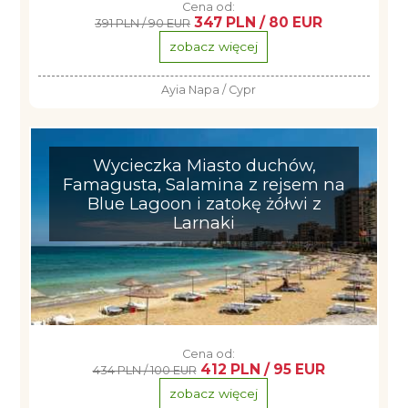
Cena od:
347 PLN / 80 EUR
391 PLN / 90 EUR
zobacz więcej
Ayia Napa / Cypr
Wycieczka Miasto duchów,
Famagusta, Salamina z rejsem na
Blue Lagoon i zatokę żółwi z
Larnaki
Cena od:
412 PLN / 95 EUR
434 PLN / 100 EUR
zobacz więcej