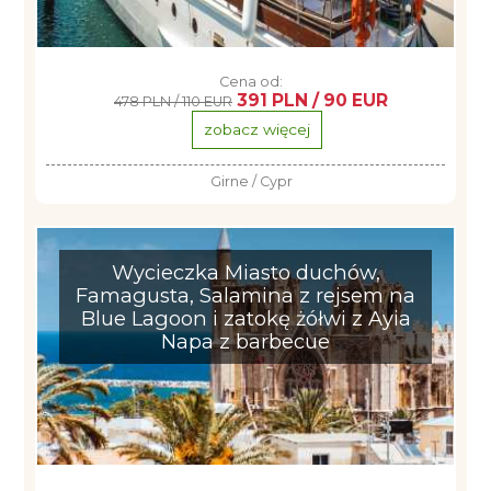
Cena od:
391 PLN / 90 EUR
478 PLN / 110 EUR
zobacz więcej
Girne / Cypr
Wycieczka Miasto duchów,
Famagusta, Salamina z rejsem na
Blue Lagoon i zatokę żółwi z Ayia
Napa z barbecue