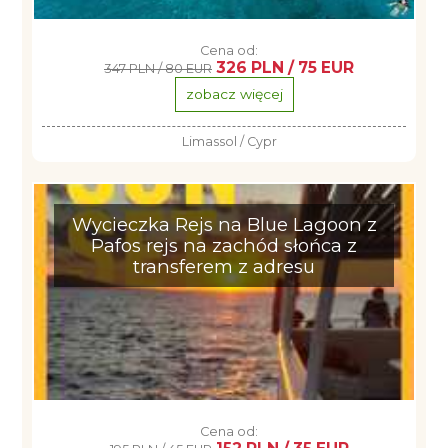
Cena od:
326 PLN / 75 EUR
347 PLN / 80 EUR
zobacz więcej
Limassol / Cypr
Wycieczka Rejs na Blue Lagoon z
Pafos rejs na zachód słońca z
transferem z adresu
Cena od: