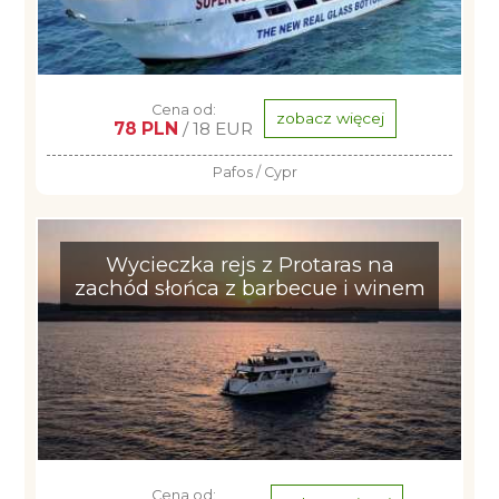
Cena od:
zobacz więcej
78 PLN
/ 18 EUR
Pafos / Cypr
Wycieczka rejs z Protaras na
zachód słońca z barbecue i winem
Cena od: