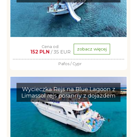
Cena od:
zobacz więcej
152 PLN
/ 35 EUR
Pafos / Cypr
Wycieczka Rejs na Blue Lagoon z
Limassol rejs poranny z dojazdem