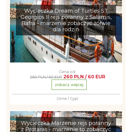
Wycieczka Dream of Turtles ST
Georgios II rejs poranny z Salamis,
Bafra - marzenie zobaczyć żółwie
dla rodzin
Cena od:
260 PLN / 60 EUR
260 PLN / 60 EUR
zobacz więcej
Girne / Cypr
Wycieczka Marzenie rejs poranny
z Protaras - marzenie to zobaczyć