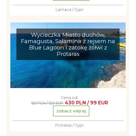
Larnaca / Cypr
Wycieczka Miasto duchów,
Famagusta, Salamina z rejsem na
Blue Lagoon i zatokę żółwi z
Protaras
Cena od:
430 PLN / 99 EUR
521 PLN / 120 EUR
zobacz więcej
Protaras / Cypr