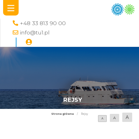
+48 33 813 90 00
info@tu1.pl
REJSY
Strona główna
/
Rejsy
A
A
A