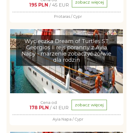
zobacz więcej
195 PLN
/ 45 EUR
Protaras / Cypr
Wycieczka Dream of Turtles ST
Georgios II rejs poranny z Ayia
Napy - marzenie zobaczyć żółwie
dla rodzin
Cena od:
zobacz więcej
178 PLN
/ 41 EUR
Ayia Napa / Cypr