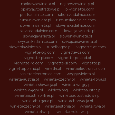
moldawiawinieta.pl
najtanszewiniety.pl
oplatyautostradowe.pl
pl-vignette.com
polskadalnice.com
rakouskadalnice.com
rumuniawinieta.pl
rumunskadalnice.com
sloveniawinieta.pl
slovenskadalnice.com
slovinskadalnice.com
slowacja-winieta.pl
slowacjawinieta.pl
sloweniawinieta.pl
svycarskadalnice.com
szwajcariawinieta.pl
słoweniawinieta.pl
tunellivigno.pl
vignette-at.com
vignette-bg.com
vignette-cz.com
vignette-pl.com
vignette-poland.pl
vignette-ro.com
vignette-si.com
vignette.pl
vignettepoland.pl
vinetki.pl
vinietaelectronica.com
vinieteelectronice.com
wegrywinieta.pl
winieta-austria.pl
winieta-czechy.pl
winieta-litwa.pl
winieta-słowacja.pl
winieta-wegry.pl
winieta-węgry.pl
winieta.org
winietaaustria.pl
winietaaustriaonline.pl
winietaautostradowa.pl
winietabulgaria.pl
winietachorwacja.pl
winietaczechy.pl
winietaestonia.pl
winietalitwa.pl
winietalotwa.pl
winietamoldawia.pl