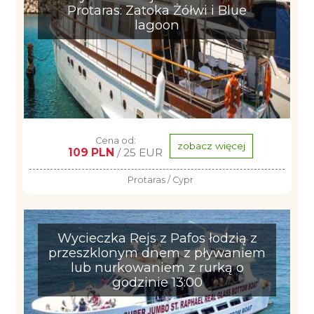
Protaras: Zatoka Żółwi i Blue
lagoon
Cena od:
zobacz więcej
109 PLN
/ 25 EUR
Protaras / Cypr
Wycieczka Rejs z Pafos łodzią z
przeszklonym dnem z pływaniem
lub nurkowaniem z rurką o
godzinie 13:00