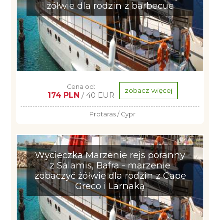
żółwie dla rodzin z barbecue
Cena od:
zobacz więcej
174 PLN
/ 40 EUR
Protaras / Cypr
Wycieczka Marzenie rejs poranny
z Salamis, Bafra - marzenie
zobaczyć żółwie dla rodzin z Cape
Greco i Larnaką