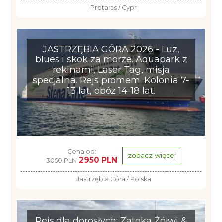
Protaras / Cypr
JASTRZĘBIA GÓRA 2026 - Luz,
blues i skok za morze. Aquapark z
rekinami, Laser Tag, misja
specjalna. Rejs promem. Kolonia 7-
13 lat, obóz 14-18 lat.
Cena od:
zobacz więcej
2950 PLN
3050 PLN
Jastrzębia Góra / Polska
Rejs dla dorosłych: Zatoka Żółwi &