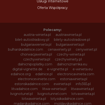
Usługi Internetowe
Oferta Współpracy
Polecamy:
austria-winieta.pl
austriawinieta.pl
bilet-autostradowy.pl
bilety-autostradowe.pl
bulgariawienieta.pl
bulgariawinieta.pl
bulharskadalnice.com
cenawiniety.pl
cenywiniet.pl
chorwacjawinieta.pl
czechy-winieta.pl
czechywinieta.pl
czechywiniety.pl
dalnicnipoplatky.com
dalnicniznamka.eu
digital-vignette.de
e-vignette.pl
e-winieta.eu
edalnice.org
edalnice.pl
electronicavinieta.com
electroniceviniete.com
estoniawinieta.pl
estonskadalnice.com
ewinieta.pl
info365.pl
litvadalnice.com
litwa-winieta.pl
litwawinieta.pl
livignotunel.pl
livignotunnel.com
lotvawinieta.pl
lotwawinieta.pl
lotysskadalnice.com
madarskadalnice.com
moldavskadalnice.com