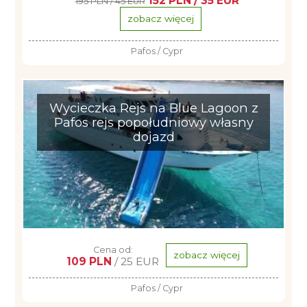
152 PLN / 35 EUR
195 PLN / 45 EUR
zobacz więcej
Pafos / Cypr
Wycieczka Rejs na Blue Lagoon z
Pafos rejs popołudniowy własny
dojazd
Cena od:
zobacz więcej
109 PLN
/ 25 EUR
Pafos / Cypr