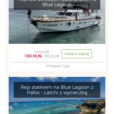
Blue Lagoon
Cena od:
zobacz więcej
130 PLN
/ 30 EUR
Protaras / Cypr
Rejs statkiem na Blue Lagoon z
Pafos - Latchi z wycieczką