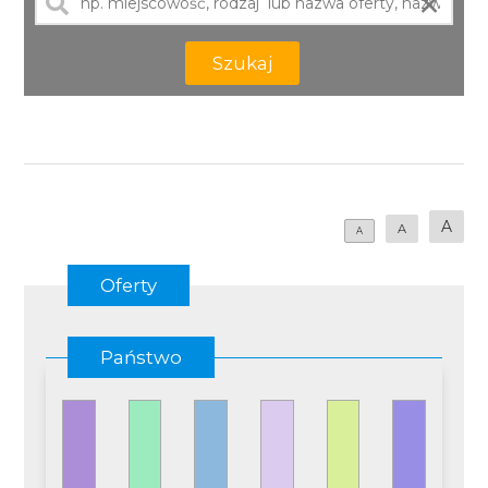
×
Szukaj
A
A
A
Oferty
Państwo