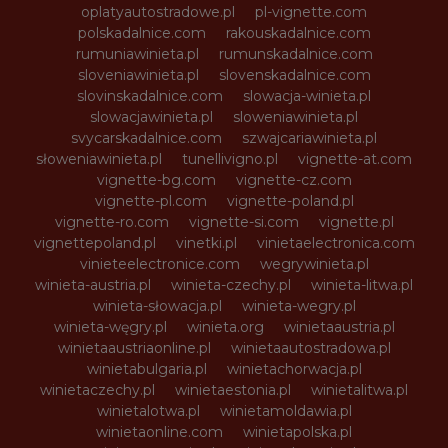
oplatyautostradowe.pl
pl-vignette.com
polskadalnice.com
rakouskadalnice.com
rumuniawinieta.pl
rumunskadalnice.com
sloveniawinieta.pl
slovenskadalnice.com
slovinskadalnice.com
slowacja-winieta.pl
slowacjawinieta.pl
sloweniawinieta.pl
svycarskadalnice.com
szwajcariawinieta.pl
słoweniawinieta.pl
tunellivigno.pl
vignette-at.com
vignette-bg.com
vignette-cz.com
vignette-pl.com
vignette-poland.pl
vignette-ro.com
vignette-si.com
vignette.pl
vignettepoland.pl
vinetki.pl
vinietaelectronica.com
vinieteelectronice.com
wegrywinieta.pl
winieta-austria.pl
winieta-czechy.pl
winieta-litwa.pl
winieta-słowacja.pl
winieta-wegry.pl
winieta-węgry.pl
winieta.org
winietaaustria.pl
winietaaustriaonline.pl
winietaautostradowa.pl
winietabulgaria.pl
winietachorwacja.pl
winietaczechy.pl
winietaestonia.pl
winietalitwa.pl
winietalotwa.pl
winietamoldawia.pl
winietaonline.com
winietapolska.pl