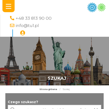
+48 33 813 90 00
info@tu1.pl
SZUKAJ
Strona główna
/
Szukaj
Czego szukasz?