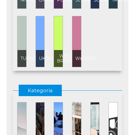
NIEMCY
OMAN
POLSKA
SERBIA
SŁOWACJA
TANZANI
WIELKA
TUNEZJA
UKRAINA
WŁOCHY
BRYTANIA
Kategoria