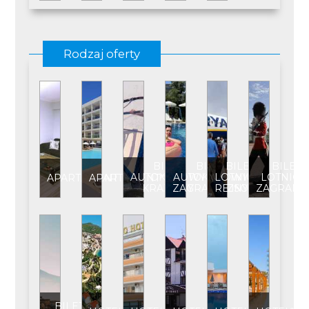
Rodzaj oferty
BILET
BILET
BILET
BILET
AUTOKAROWY
AUTOKAROWY
LOTNICZY
LOTNICZ
APARTAMENT
APARTAMENT****
KRAJOWY
ZAGRANICZNY
REJSOWY
ZAGRANI
BILET