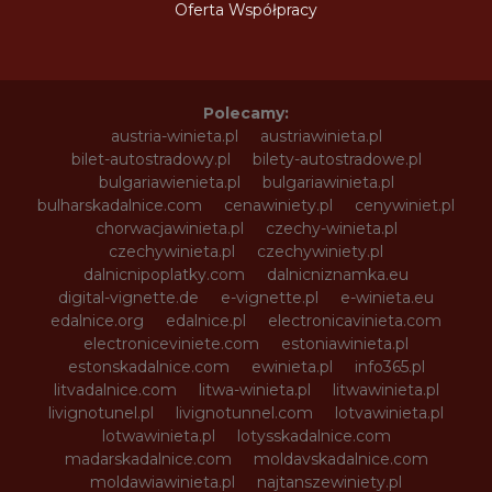
Oferta Współpracy
Polecamy:
austria-winieta.pl
austriawinieta.pl
bilet-autostradowy.pl
bilety-autostradowe.pl
bulgariawienieta.pl
bulgariawinieta.pl
bulharskadalnice.com
cenawiniety.pl
cenywiniet.pl
chorwacjawinieta.pl
czechy-winieta.pl
czechywinieta.pl
czechywiniety.pl
dalnicnipoplatky.com
dalnicniznamka.eu
digital-vignette.de
e-vignette.pl
e-winieta.eu
edalnice.org
edalnice.pl
electronicavinieta.com
electroniceviniete.com
estoniawinieta.pl
estonskadalnice.com
ewinieta.pl
info365.pl
litvadalnice.com
litwa-winieta.pl
litwawinieta.pl
livignotunel.pl
livignotunnel.com
lotvawinieta.pl
lotwawinieta.pl
lotysskadalnice.com
madarskadalnice.com
moldavskadalnice.com
moldawiawinieta.pl
najtanszewiniety.pl