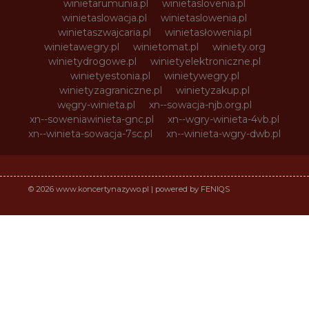
winietarumunia.pl
winietaslovenia.pl
winietaslowacja.pl
winietaslowenia.pl
winietaszwajcaria.pl
winietasłowenia.pl
winietawegry.pl
winietomat.pl
winiety.org
winietydrogowe.pl
winietyelektroniczne.pl
winietyestonia.pl
winietywegry.pl
winietyzagraniczne.pl
winietyzakup.pl
węgry-winieta.pl
xn--sowacja-njb.org.pl
xn--soweniawinieta-gnc.pl
xn--wgry-winieta-4vb.pl
xn--winieta-sowacja-7sc.pl
xn--winieta-wgry-dwb.pl
© 2026 www.koncertynazywo.pl | powered by FENIQS