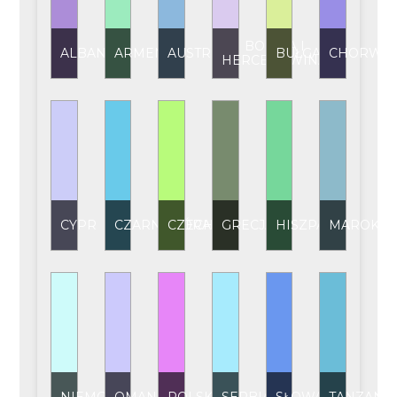
BOŚNIA I
ALBANIA
ARMENIA
AUSTRIA
BUŁGARIA
CHORWAC
HERCEGOWINA
CYPR
CZARNOGÓRA
CZECHY
GRECJA
HISZPANIA
MAROKO