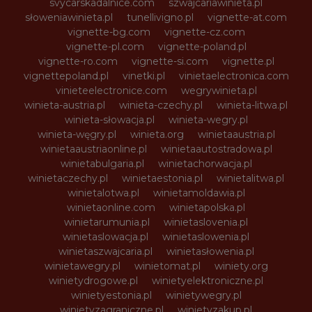
svycarskadalnice.com
szwajcariawinieta.pl
słoweniawinieta.pl
tunellivigno.pl
vignette-at.com
vignette-bg.com
vignette-cz.com
vignette-pl.com
vignette-poland.pl
vignette-ro.com
vignette-si.com
vignette.pl
vignettepoland.pl
vinetki.pl
vinietaelectronica.com
vinieteelectronice.com
wegrywinieta.pl
winieta-austria.pl
winieta-czechy.pl
winieta-litwa.pl
winieta-słowacja.pl
winieta-wegry.pl
winieta-węgry.pl
winieta.org
winietaaustria.pl
winietaaustriaonline.pl
winietaautostradowa.pl
winietabulgaria.pl
winietachorwacja.pl
winietaczechy.pl
winietaestonia.pl
winietalitwa.pl
winietalotwa.pl
winietamoldawia.pl
winietaonline.com
winietapolska.pl
winietarumunia.pl
winietaslovenia.pl
winietaslowacja.pl
winietaslowenia.pl
winietaszwajcaria.pl
winietasłowenia.pl
winietawegry.pl
winietomat.pl
winiety.org
winietydrogowe.pl
winietyelektroniczne.pl
winietyestonia.pl
winietywegry.pl
winietyzagraniczne.pl
winietyzakup.pl