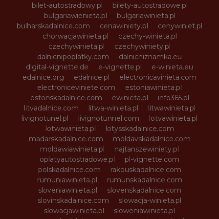
bilet-autostradowy.pl
bilety-autostradowe.pl
bulgariawienieta.pl
bulgariawinieta.pl
bulharskadalnice.com
cenawiniety.pl
cenywiniet.pl
chorwacjawinieta.pl
czechy-winieta.pl
czechywinieta.pl
czechywiniety.pl
dalnicnipoplatky.com
dalnicniznamka.eu
digital-vignette.de
e-vignette.pl
e-winieta.eu
edalnice.org
edalnice.pl
electronicavinieta.com
electroniceviniete.com
estoniawinieta.pl
estonskadalnice.com
ewinieta.pl
info365.pl
litvadalnice.com
litwa-winieta.pl
litwawinieta.pl
livignotunel.pl
livignotunnel.com
lotvawinieta.pl
lotwawinieta.pl
lotysskadalnice.com
madarskadalnice.com
moldavskadalnice.com
moldawiawinieta.pl
najtanszewiniety.pl
oplatyautostradowe.pl
pl-vignette.com
polskadalnice.com
rakouskadalnice.com
rumuniawinieta.pl
rumunskadalnice.com
sloveniawinieta.pl
slovenskadalnice.com
slovinskadalnice.com
slowacja-winieta.pl
slowacjawinieta.pl
sloweniawinieta.pl