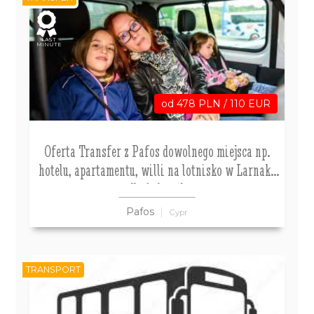
LAST
MINUTE
od 478 PLN / 110 EUR
Oferta Transfer z Pafos dowolnego miejsca np.
hotelu, apartamentu, willi na lotnisko w Larnaka
dla 1-4 osób
Pafos
Cypr
TRANSPORT