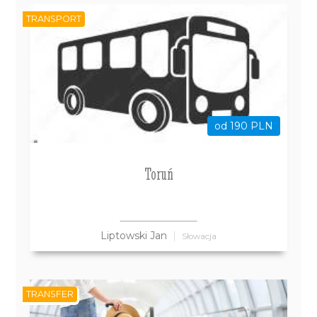
TRANSPORT
od 190 PLN
Toruń
Liptowski Jan
Słowacja
TRANSFER