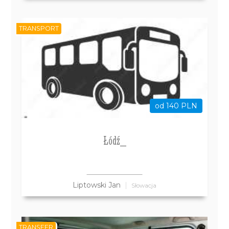
TRANSPORT
od 140 PLN
Łódź__
Liptowski Jan
Słowacja
TRANSFER