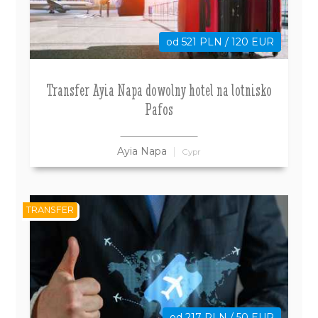
od 521 PLN / 120 EUR
Transfer Ayia Napa dowolny hotel na lotnisko
Pafos
Ayia Napa
Cypr
TRANSFER
od 217 PLN / 50 EUR