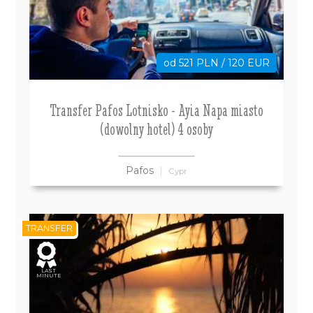
od 521 PLN / 120 EUR
Transfer Pafos Lotnisko - Ayia Napa miasto
(dowolny hotel) 4 osoby
Pafos
Cypr
TRANSFER
LAST
MINUTE