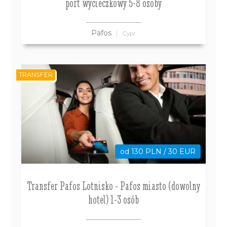
port wycieczkowy 5-8 osoby
Pafos
Cypr
TRANSFER
od 130 PLN / 30 EUR
Transfer Pafos Lotnisko - Pafos miasto (dowolny
hotel) 1-3 osób