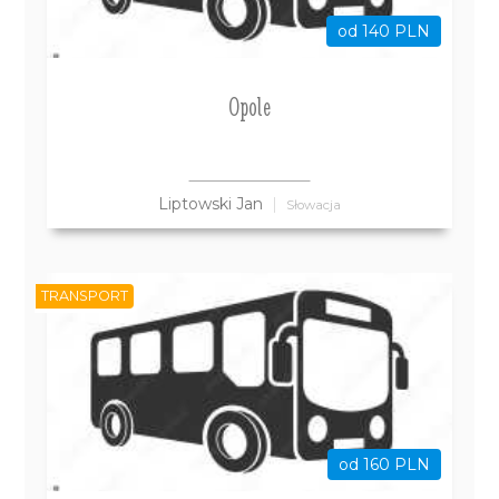
od 140 PLN
Opole
Liptowski Jan
Słowacja
TRANSPORT
od 160 PLN