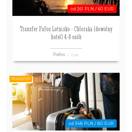
od 261 PLN / 60 EUR
Transfer Pafos Lotnisko - Chloraka (dowolny
hotel) 4-8 osób
Pafos
Cypr
TRANSFER
od 348 PLN / 80 EUR