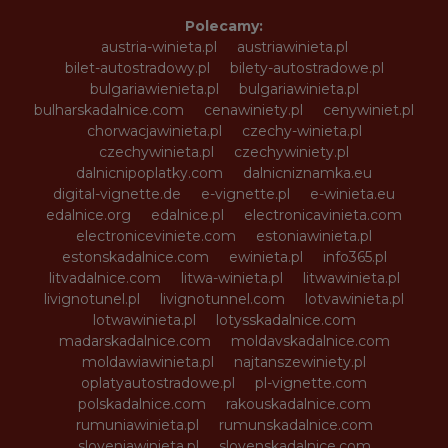
Polecamy:
austria-winieta.pl
austriawinieta.pl
bilet-autostradowy.pl
bilety-autostradowe.pl
bulgariawienieta.pl
bulgariawinieta.pl
bulharskadalnice.com
cenawiniety.pl
cenywiniet.pl
chorwacjawinieta.pl
czechy-winieta.pl
czechywinieta.pl
czechywiniety.pl
dalnicnipoplatky.com
dalnicniznamka.eu
digital-vignette.de
e-vignette.pl
e-winieta.eu
edalnice.org
edalnice.pl
electronicavinieta.com
electroniceviniete.com
estoniawinieta.pl
estonskadalnice.com
ewinieta.pl
info365.pl
litvadalnice.com
litwa-winieta.pl
litwawinieta.pl
livignotunel.pl
livignotunnel.com
lotvawinieta.pl
lotwawinieta.pl
lotysskadalnice.com
madarskadalnice.com
moldavskadalnice.com
moldawiawinieta.pl
najtanszewiniety.pl
oplatyautostradowe.pl
pl-vignette.com
polskadalnice.com
rakouskadalnice.com
rumuniawinieta.pl
rumunskadalnice.com
sloveniawinieta.pl
slovenskadalnice.com