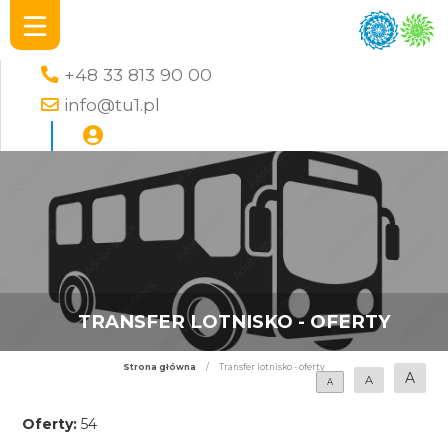
+48 33 813 90 00
info@tu1.pl
TRANSFER LOTNISKO - OFERTY
Strona główna
/
Transfer lotnisko - oferty
A
A
A
Oferty:
54