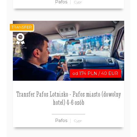
Pafos
Cypr
TRANSFER
LAST
MINUTE
od 174 PLN / 40 EUR
Transfer Pafos Lotnisko - Pafos miasto (dowolny
hotel) 4-6 osób
Pafos
Cypr