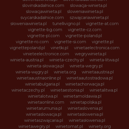
slovinskadalnice.com
slowacja-winieta.pl
slowacjawinieta.pl
sloweniawinieta.pl
svycarskadalnice.com
szwajcariawinieta.pl
słoweniawinieta.pl
tunellivigno.pl
vignette-at.com
vignette-bg.com
vignette-cz.com
vignette-pl.com
vignette-poland.pl
vignette-ro.com
vignette-si.com
vignette.pl
vignettepoland.pl
vinetki.pl
vinietaelectronica.com
vinieteelectronice.com
wegrywinieta.pl
winieta-austria.pl
winieta-czechy.pl
winieta-litwa.pl
winieta-słowacja.pl
winieta-wegry.pl
winieta-węgry.pl
winieta.org
winietaaustria.pl
winietaaustriaonline.pl
winietaautostradowa.pl
winietabulgaria.pl
winietachorwacja.pl
winietaczechy.pl
winietaestonia.pl
winietalitwa.pl
winietalotwa.pl
winietamoldawia.pl
winietaonline.com
winietapolska.pl
winietarumunia.pl
winietaslovenia.pl
winietaslowacja.pl
winietaslowenia.pl
winietaszwajcaria.pl
winietasłowenia.pl
winietawegry.pl
winietomat.pl
winiety.org