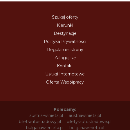
Szukaj oferty
Kierunki
Destynacje
Polityka Prywatności
Regulamin strony
Zaloguj się
Kontakt
Usługi Internetowe
Oferta Współpracy
Polecamy:
austria-winieta.pl
austriawinieta.pl
bilet-autostradowy.pl
bilety-autostradowe.pl
bulgariawienieta.pl
bulgariawinieta.pl