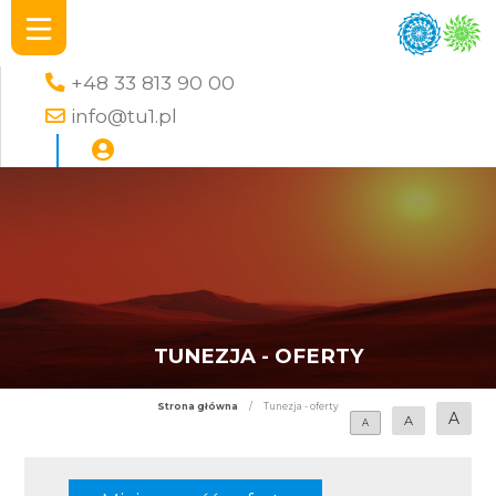
+48 33 813 90 00
info@tu1.pl
TUNEZJA - OFERTY
Strona główna
/
Tunezja - oferty
A
A
A