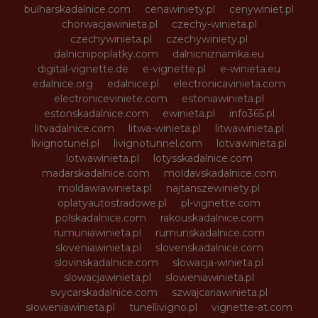
bulharskadalnice.com
cenawiniety.pl
cenywiniet.pl
chorwacjawinieta.pl
czechy-winieta.pl
czechywinieta.pl
czechywiniety.pl
dalnicnipoplatky.com
dalnicniznamka.eu
digital-vignette.de
e-vignette.pl
e-winieta.eu
edalnice.org
edalnice.pl
electronicavinieta.com
electroniceviniete.com
estoniawinieta.pl
estonskadalnice.com
ewinieta.pl
info365.pl
litvadalnice.com
litwa-winieta.pl
litwawinieta.pl
livignotunel.pl
livignotunnel.com
lotvawinieta.pl
lotwawinieta.pl
lotysskadalnice.com
madarskadalnice.com
moldavskadalnice.com
moldawiawinieta.pl
najtanszewiniety.pl
oplatyautostradowe.pl
pl-vignette.com
polskadalnice.com
rakouskadalnice.com
rumuniawinieta.pl
rumunskadalnice.com
sloveniawinieta.pl
slovenskadalnice.com
slovinskadalnice.com
slowacja-winieta.pl
slowacjawinieta.pl
sloweniawinieta.pl
svycarskadalnice.com
szwajcariawinieta.pl
słoweniawinieta.pl
tunellivigno.pl
vignette-at.com