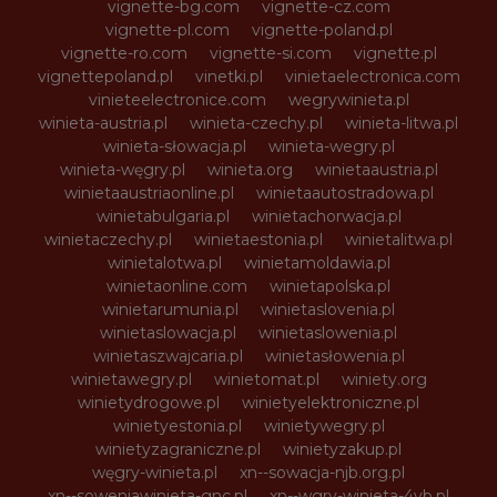
vignette-bg.com
vignette-cz.com
vignette-pl.com
vignette-poland.pl
vignette-ro.com
vignette-si.com
vignette.pl
vignettepoland.pl
vinetki.pl
vinietaelectronica.com
vinieteelectronice.com
wegrywinieta.pl
winieta-austria.pl
winieta-czechy.pl
winieta-litwa.pl
winieta-słowacja.pl
winieta-wegry.pl
winieta-węgry.pl
winieta.org
winietaaustria.pl
winietaaustriaonline.pl
winietaautostradowa.pl
winietabulgaria.pl
winietachorwacja.pl
winietaczechy.pl
winietaestonia.pl
winietalitwa.pl
winietalotwa.pl
winietamoldawia.pl
winietaonline.com
winietapolska.pl
winietarumunia.pl
winietaslovenia.pl
winietaslowacja.pl
winietaslowenia.pl
winietaszwajcaria.pl
winietasłowenia.pl
winietawegry.pl
winietomat.pl
winiety.org
winietydrogowe.pl
winietyelektroniczne.pl
winietyestonia.pl
winietywegry.pl
winietyzagraniczne.pl
winietyzakup.pl
węgry-winieta.pl
xn--sowacja-njb.org.pl
xn--soweniawinieta-gnc.pl
xn--wgry-winieta-4vb.pl