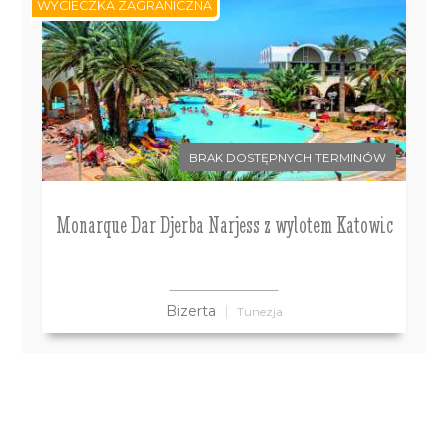
WYCIECZKA ZAGRANICZNA
BRAK DOSTĘPNYCH TERMINÓW
Monarque Dar Djerba Narjess z wylotem Katowic
Bizerta
Tunezja