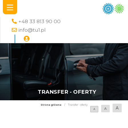
+48 33 813 90 00
info@tu1.pl
TRANSFER - OFERTY
Strona główna
/
Transfer - oferty
A
A
A