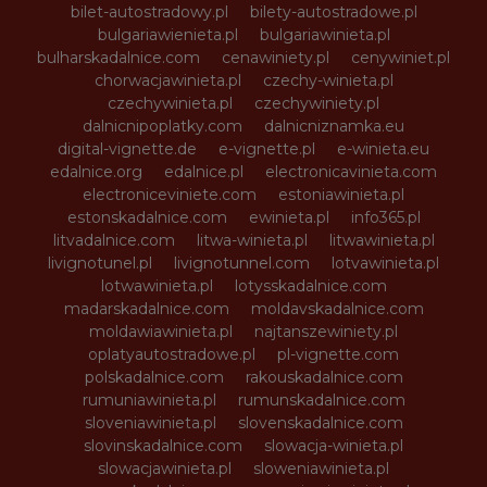
bilet-autostradowy.pl
bilety-autostradowe.pl
bulgariawienieta.pl
bulgariawinieta.pl
bulharskadalnice.com
cenawiniety.pl
cenywiniet.pl
chorwacjawinieta.pl
czechy-winieta.pl
czechywinieta.pl
czechywiniety.pl
dalnicnipoplatky.com
dalnicniznamka.eu
digital-vignette.de
e-vignette.pl
e-winieta.eu
edalnice.org
edalnice.pl
electronicavinieta.com
electroniceviniete.com
estoniawinieta.pl
estonskadalnice.com
ewinieta.pl
info365.pl
litvadalnice.com
litwa-winieta.pl
litwawinieta.pl
livignotunel.pl
livignotunnel.com
lotvawinieta.pl
lotwawinieta.pl
lotysskadalnice.com
madarskadalnice.com
moldavskadalnice.com
moldawiawinieta.pl
najtanszewiniety.pl
oplatyautostradowe.pl
pl-vignette.com
polskadalnice.com
rakouskadalnice.com
rumuniawinieta.pl
rumunskadalnice.com
sloveniawinieta.pl
slovenskadalnice.com
slovinskadalnice.com
slowacja-winieta.pl
slowacjawinieta.pl
sloweniawinieta.pl