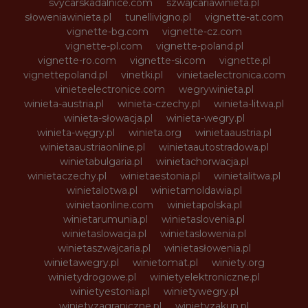
svycarskadalnice.com
szwajcariawinieta.pl
słoweniawinieta.pl
tunellivigno.pl
vignette-at.com
vignette-bg.com
vignette-cz.com
vignette-pl.com
vignette-poland.pl
vignette-ro.com
vignette-si.com
vignette.pl
vignettepoland.pl
vinetki.pl
vinietaelectronica.com
vinieteelectronice.com
wegrywinieta.pl
winieta-austria.pl
winieta-czechy.pl
winieta-litwa.pl
winieta-słowacja.pl
winieta-wegry.pl
winieta-węgry.pl
winieta.org
winietaaustria.pl
winietaaustriaonline.pl
winietaautostradowa.pl
winietabulgaria.pl
winietachorwacja.pl
winietaczechy.pl
winietaestonia.pl
winietalitwa.pl
winietalotwa.pl
winietamoldawia.pl
winietaonline.com
winietapolska.pl
winietarumunia.pl
winietaslovenia.pl
winietaslowacja.pl
winietaslowenia.pl
winietaszwajcaria.pl
winietasłowenia.pl
winietawegry.pl
winietomat.pl
winiety.org
winietydrogowe.pl
winietyelektroniczne.pl
winietyestonia.pl
winietywegry.pl
winietyzagraniczne.pl
winietyzakup.pl