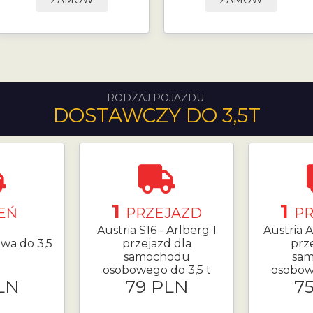
ZAMÓW
ZAMÓW
RODZAJ POJAZDU:
DOSTAWCZY DO 3,5T
1
1
EŃ
PRZEJAZD
P
Austria S16 - Arlberg 1
Austria A
owa do 3,5
przejazd dla
prz
samochodu
sa
osobowego do 3,5 t
osobow
LN
79 PLN
7