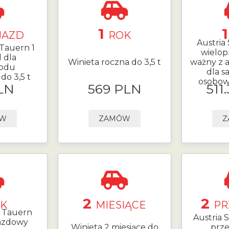
1
JAZD
ROK
Austria 
 Tauern 1
wielop
 dla
Winieta roczna do 3,5 t
ważny z
odu
dla 
o 3,5 t
osobow
LN
569 PLN
511
ÓW
ZAMÓW
Z
2
2
K
MIESIĄCE
PR
- Tauern
Austria S
jazdowy
Winieta 2 miesiące do
prze