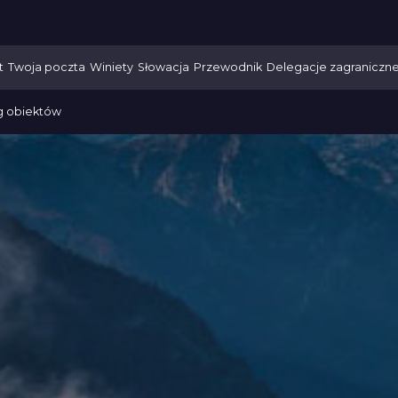
t
Twoja poczta
Winiety
Słowacja
Przewodnik
Delegacje zagraniczn
g obiektów