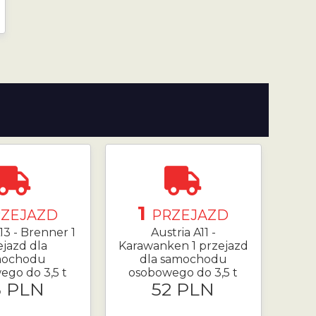
1
RZEJAZD
PRZEJAZD
13 - Brenner 1
Austria A11 -
ejazd dla
Karawanken 1 przejazd
mochodu
dla samochodu
ego do 3,5 t
osobowego do 3,5 t
5 PLN
52 PLN