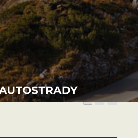
A AUTOSTRADY
A
A
A