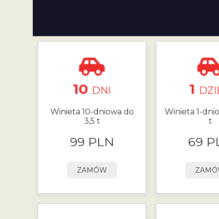
10
1
DNI
DZI
Winieta 10-dniowa do
Winieta 1-dni
3,5 t
t
99 PLN
69 P
ZAMÓW
ZAM