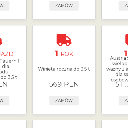
ÓW
ZAMÓW
Z
1
JAZD
ROK
Austria 
 Tauern 1
wielop
 dla
Winieta roczna do 3,5 t
ważny z
odu
dla 
o 3,5 t
osobow
LN
569 PLN
511
ÓW
ZAMÓW
Z