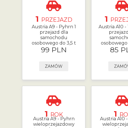
1
1
PRZEJAZD
PRZE
Austria A9 - Pyhrn 1
Austria A10 -
przejazd dla
przejazd
samochodu
samoch
osobowego do 3,5 t
osobowego d
99 PLN
85 P
ZAMÓW
ZAM
1
1
ROK
RO
Austria A9 - Pyhrn
Austria A10 
wieloprzejazdowy
wieloprze