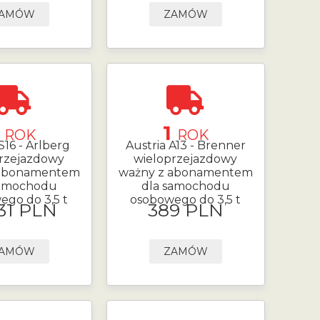
AMÓW
ZAMÓW
1
1
ROK
ROK
S16 - Arlberg
Austria A13 - Brenner
rzejazdowy
wieloprzejazdowy
 abonamentem
ważny z abonamentem
samochodu
dla samochodu
ego do 3,5 t
osobowego do 3,5 t
.31 PLN
389 PLN
AMÓW
ZAMÓW