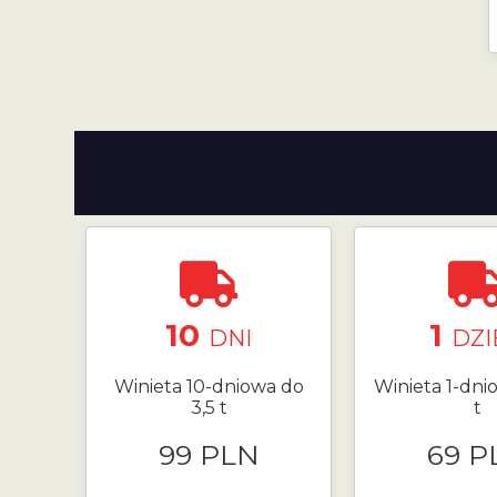
10
1
DNI
DZI
Winieta 10-dniowa do
Winieta 1-dni
3,5 t
t
99 PLN
69 P