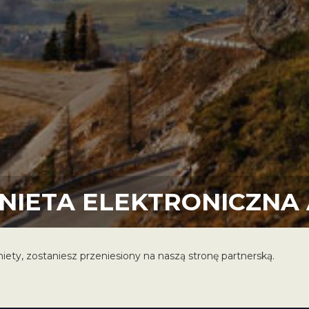
INIETA ELEKTRONICZN
niety, zostaniesz przeniesiony na naszą stronę partnerską.