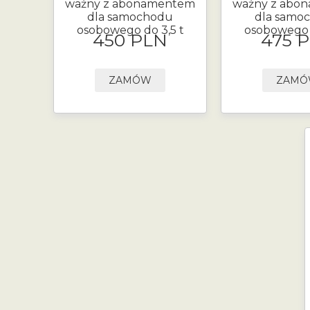
ważny z abonamentem
ważny z abo
dla samochodu
dla samo
osobowego do 3,5 t
osobowego d
450 PLN
475 
ZAMÓW
ZAM