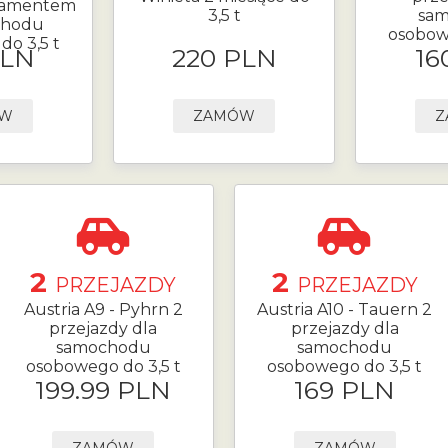
namentem
3,5 t
sa
chodu
osobow
o 3,5 t
PLN
220 PLN
16
ÓW
ZAMÓW
Z
2
2
PRZEJAZDY
PRZEJAZDY
Austria A9 - Pyhrn 2
Austria A10 - Tauern 2
przejazdy dla
przejazdy dla
samochodu
samochodu
osobowego do 3,5 t
osobowego do 3,5 t
199.99 PLN
169 PLN