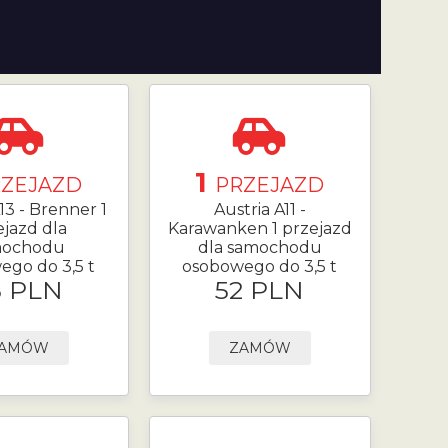
1
RZEJAZD
PRZEJAZD
13 - Brenner 1
Austria A11 -
ejazd dla
Karawanken 1 przejazd
mochodu
dla samochodu
ego do 3,5 t
osobowego do 3,5 t
5 PLN
52 PLN
AMÓW
ZAMÓW