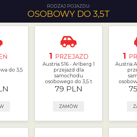
RODZAJ POJAZDU:
OSOBOWY DO 3,5T
1
1
EŃ
PRZEJAZD
P
Austria S16 - Arlberg 1
Austria A
owa do 3,5
przejazd dla
prz
samochodu
sa
osobowego do 3,5 t
osobow
LN
79 PLN
7
ÓW
ZAMÓW
Z