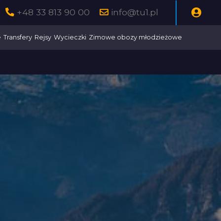
+48 33 813 90 00
info@tu1.pl
e
Transfery
Rejsy
Wycieczki
Zimowe obozy młodzieżowe