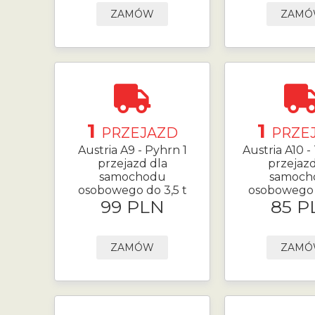
ZAMÓW
ZAM
1
1
PRZEJAZD
PRZE
Austria A9 - Pyhrn 1
Austria A10 -
przejazd dla
przejazd
samochodu
samoch
osobowego do 3,5 t
osobowego d
99 PLN
85 P
ZAMÓW
ZAM