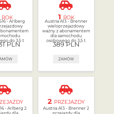
1
1
ROK
ROK
S16 - Arlberg
Austria A13 - Brenner
rzejazdowy
wieloprzejazdowy
 abonamentem
ważny z abonamentem
samochodu
dla samochodu
ego do 3,5 t
osobowego do 3,5 t
.31 PLN
389 PLN
AMÓW
ZAMÓW
2
ZEJAZDY
PRZEJAZDY
16 - Arlberg 2
Austria A13 - Brenner 2
jazdy dla
przejazdy dla