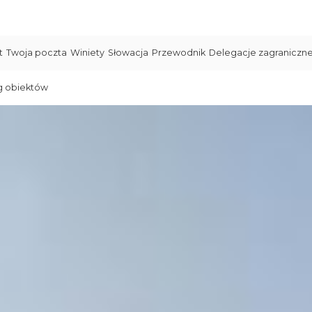
t
Twoja poczta
Winiety
Słowacja
Przewodnik
Delegacje zagraniczn
g obiektów