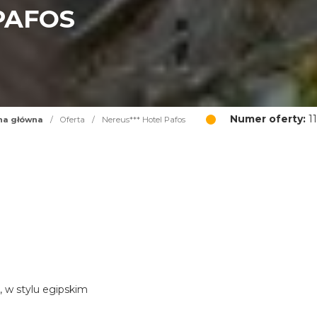
PAFOS
Numer oferty:
11
na główna
/
Oferta
/
Nereus*** Hotel Pafos
, w stylu egipskim