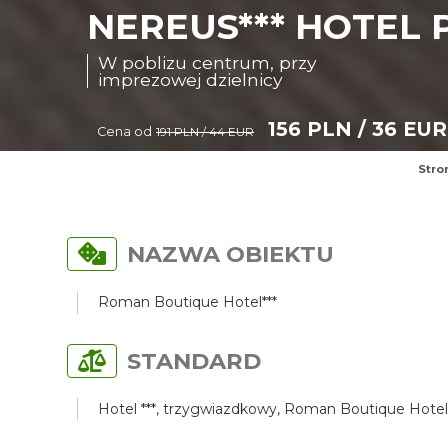
NEREUS*** HOTEL 
W poblizu centrum, przy
imprezowej dzielnicy
156 PLN / 36 EUR
Cena od
191 PLN / 44 EUR
Stro
NAZWA OBIEKTU
Roman Boutique Hotel***
STANDARD
Hotel ***, trzygwiazdkowy, Roman Boutique Hotel