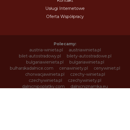
Kontakt
Usługi Internetowe
Oferta Współpracy
Polecamy:
austria-winieta.pl
austriawinieta.pl
bilet-autostradowy.pl
bilety-autostradowe.pl
bulgariawienieta.pl
bulgariawinieta.pl
bulharskadalnice.com
cenawiniety.pl
cenywiniet.pl
chorwacjawinieta.pl
czechy-winieta.pl
czechywinieta.pl
czechywiniety.pl
dalnicnipoplatky.com
dalnicniznamka.eu
digital-vignette.de
e-vignette.pl
e-winieta.eu
edalnice.org
edalnice.pl
electronicavinieta.com
electroniceviniete.com
estoniawinieta.pl
estonskadalnice.com
ewinieta.pl
info365.pl
litvadalnice.com
litwa-winieta.pl
litwawinieta.pl
livignotunel.pl
livignotunnel.com
lotvawinieta.pl
lotwawinieta.pl
lotysskadalnice.com