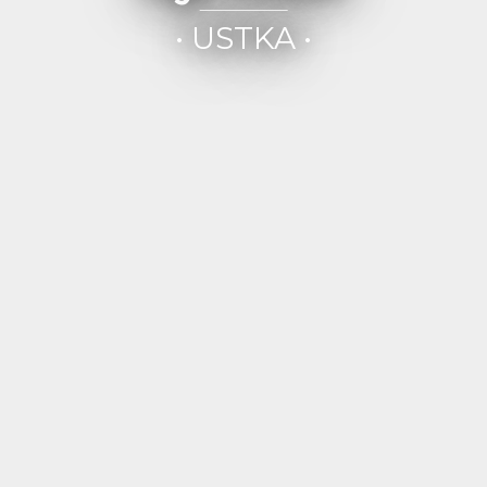
• USTKA •