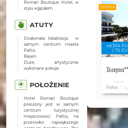
Roman Boutique Hotel, w
OFERTA
stylu egipskim
ATUTY
Doskonała lokalizacja w
samym centrum miasta
od 304 P
Pafos.
/ 70 E
Basen.
Duże, artystycznie
Dionysos*
wykonane pokoje.
POŁOŻENIE
Pafos
Cy
Hotel Roman Boutique
położony jest w samym
centrum turystycznej
miejscowości Pafos, na
przeciwko największego