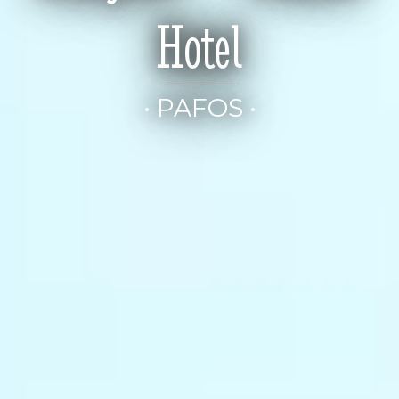
Hotel
• PAFOS •