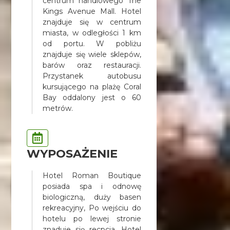
centrum handlowego The
Kings Avenue Mall. Hotel
znajduje się w centrum
miasta, w odległości 1 km
od portu. W pobliżu
znajduje się wiele sklepów,
barów oraz restauracji.
Przystanek autobusu
kursującego na plażę Coral
Bay oddalony jest o 60
metrów.
WYPOSAŻENIE
Hotel Roman Boutique
posiada spa i odnowę
biologiczną, duży basen
rekreacyjny, Po wejściu do
hotelu po lewej stronie
znaduje się recpcja. Hotel