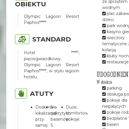
ze sprzętem
OBIEKTU
wodnym
plac zabaw
Olympic Lagoon Resort
dzieci
Paphos*****
park wodn
kasyno gie
STANDARD
wieczory
tematyczne 
kolacją
Hotel *****,
kluby nocn
pięciogwiazdkowy,
restauracje
Olympic Lagoon Resort
Paphos*****, w stylu lagoon
UDOGODNIEN
hotelu.
W obiekcie
parking
ATUTY
obsługa po
pokoje dla
niepalących
Doskonała
5
Duże,
pokoje rod
lokalizacja,
odkrytych
komfortowe
bezpłatne 
przy
basenów.
pokoje.
basen
samej
5