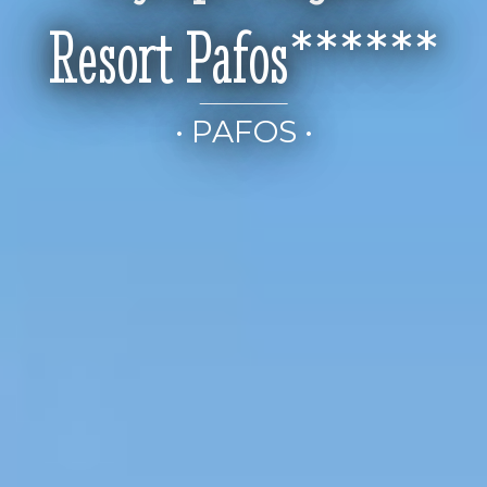
Resort Pafos******
• PAFOS •