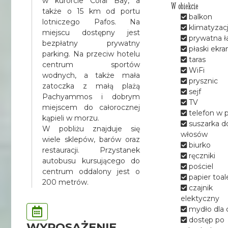
w kurorcie Coral Bay, a
W obiekcie
także o 15 km od portu
balkon
lotniczego Pafos. Na
klimatyzac
miejscu dostępny jest
prywatna ł
bezpłatny prywatny
płaski ekra
parking. Na przeciw hotelu
taras
centrum sportów
WiFi
wodnych, a także mała
prysznic
zatoczka z małą plażą
sejf
Pachyammos i dobrym
TV
miejscem do całorocznej
telefon w 
kąpieli w morzu.
suszarka d
W pobliżu znajduje się
włosów
wiele sklepów, barów oraz
biurko
restauracji. Przystanek
ręczniki
autobusu kursującego do
pościel
centrum oddalony jest o
papier toa
200 metrów.
czajnik
elektyczny
mydło dla c
dostęp po
WYPOSAŻENIE