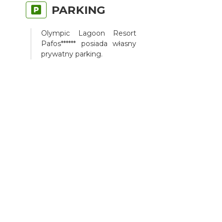
PARKING
Olympic Lagoon Resort
Pafos****** posiada własny
prywatny parking.
DO
DYSPOZYCJI
GOŚCI
Do dyspozycji Gości: hol,
recepcja, 5 restauracji, bar z
przekąskami, taras
słoneczny, centrum
wellness, siłownia, baseny
rekreacyjne, a także basen
kryty.