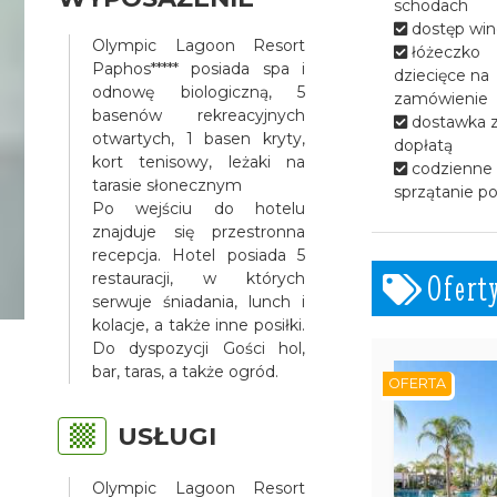
schodach
dostęp win
Olympic Lagoon Resort
łóżeczko
Paphos***** posiada spa i
dziecięce na
odnowę biologiczną, 5
zamówienie
basenów rekreacyjnych
dostawka 
otwartych, 1 basen kryty,
dopłatą
kort tenisowy, leżaki na
codzienne
tarasie słonecznym
sprzątanie p
Po wejściu do hotelu
znajduje się przestronna
recepcja. Hotel posiada 5
Ofert
restauracji, w których
serwuje śniadania, lunch i
kolacje, a także inne posiłki.
Do dyspozycji Gości hol,
bar, taras, a także ogród.
OFERTA
USŁUGI
Olympic Lagoon Resort