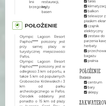
taras
linii
restauracji,
klimatyzac
brzegowej.
kryty
balkon
basen
telewizor z
płaskim ekr
POŁOŻENIE
czajnik
elektryczny
zestaw do
Olympic Lagoon Resort
parzenia kawy
Paphos***** położony jest
herbaty
przy samej plaży w
przechowal
turystycznej miejscowości
bagażu
Pafos.
pralnia
Olympic Lagoon Resort
Paphos***** położony jest w
POŁOŻENIE
odległości 3 km od portu, a
także 5 km od popularnych
Otoczenie
Grobowców Królewskich i 3
centrum
km od parku
bary
archeologicznego w Pafos.
sklepy
Ośrodek oddalony jest
ZAKWATERO
ponadto o 15 km od plaży