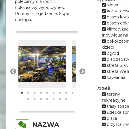
polecamy dla rodzin.
siłownia
Luksusowy wypoczynek.
korty teni
Przepyszne jedzenie. Super
basen kryt
obsługa.
basen odkr
klimatyzac
indywidualna
pokój zaba
dzieci
ogród
plac zabaw
strefa SPA
strefa Well
kawiarnia
Otoczenie
tereny
rekreacyjne
trasy spac
ścieżka zd
plaża
NAZWA
przystań 