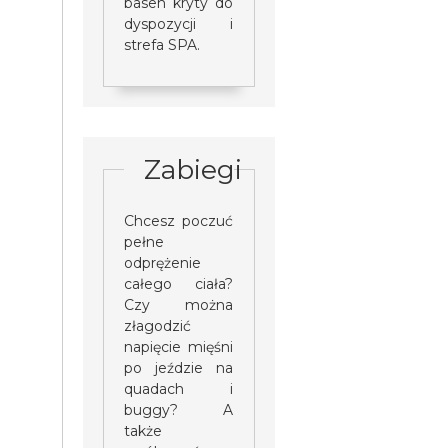
basen kryty do
dyspozycji i
strefa SPA.
Zabiegi
Chcesz poczuć
pełne
odprężenie
całego ciała?
Czy można
złagodzić
napięcie mięśni
po jeździe na
quadach i
buggy? A
także