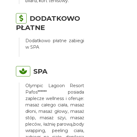
bilard, kort tenisowy.
DODATKOWO
PŁATNE
Dodatkowo płatne zabiegi
w SPA
SPA
Olympic Lagoon Resort
Pafos****** posiada
zaplecze wellness i oferuje:
masaż całego ciała, masaż
dłoni, masaż głowy, masaż
stóp, masaż szyi, masaż
pleców, łaźnię parową,body
wrapping, peeling ciała,
zabiegi na ciało, depilacja